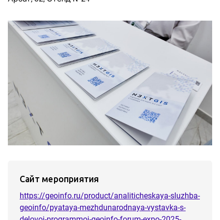
Сайт мероприятия
https://geoinfo.ru/product/analiticheskaya-sluzhba-
geoinfo/pyataya-mezhdunarodnaya-vystavka-s-
delovoj-programmoj-geoinfo-forum-expo-2025-