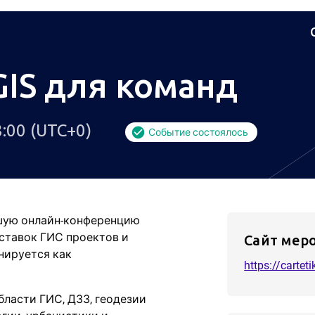
IS для команд
8:00 (UTC+0)
Событие состоялось
ьшую онлайн-конференцию
ставок ГИС проектов и
Сайт мер
нируется как
https://carte
бласти ГИС, ДЗЗ, геодезии