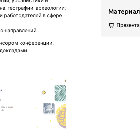
огии, урбанистики и
на, географии, археологии;
Материа
 и работодателей в сфере
Презент
ео-направлений
онсором конференции.
 докладами.