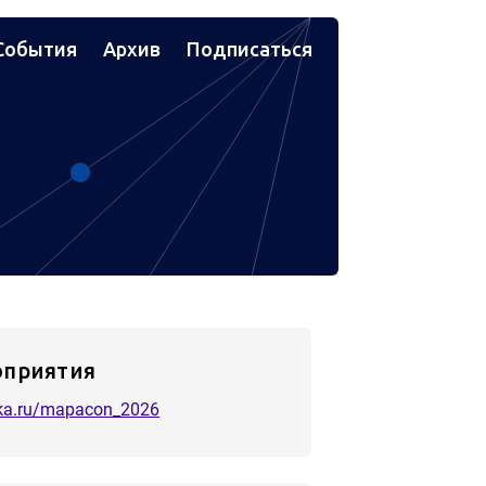
События
Архив
Подписаться
оприятия
tika.ru/mapacon_2026