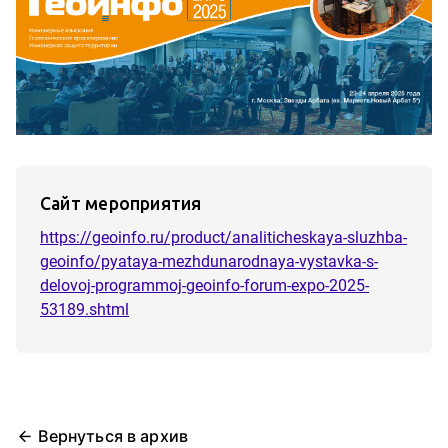
Сайт мероприятия
https://geoinfo.ru/product/analiticheskaya-sluzhba-
geoinfo/pyataya-mezhdunarodnaya-vystavka-s-
delovoj-programmoj-geoinfo-forum-expo-2025-
53189.shtml
Вернуться в архив